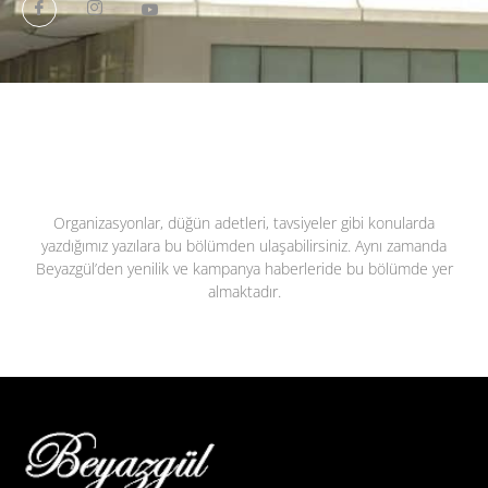
Organizasyonlar, düğün adetleri, tavsiyeler gibi konularda
yazdığımız yazılara bu bölümden ulaşabilirsiniz. Aynı zamanda
Beyazgül’den yenilik ve kampanya haberleride bu bölümde yer
almaktadır.