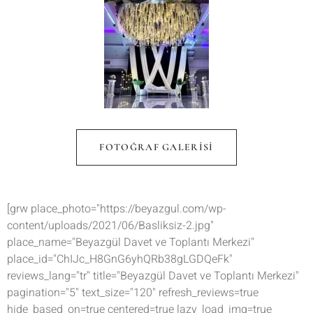
FOTOĞRAF GALERISI
[grw place_photo="https://beyazgul.com/wp-
content/uploads/2021/06/Basliksiz-2.jpg"
place_name="Beyazgül Davet ve Toplantı Merkezi"
place_id="ChIJc_H8GnG6yhQRb38gLGDQeFk"
reviews_lang="tr" title="Beyazgül Davet ve Toplantı Merkezi"
pagination="5" text_size="120" refresh_reviews=true
hide_based_on=true centered=true lazy_load_img=true