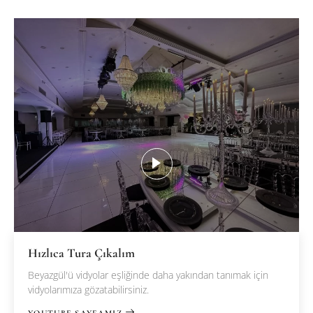
Hızlıca Tura Çıkalım
Beyazgül'ü vidyolar eşliğinde daha yakından tanımak için
vidyolarımıza gözatabilirsiniz.
YOUTUBE SAYFAMIZ