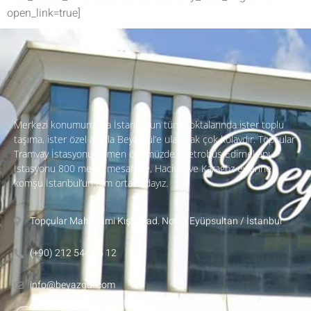
open_link=true]
Merkezi konumumuzla İstanbul’un tüm noktalarında ister toplu
taşıma, ister özel araçla Beyazgül’e ulaşmak çok kolaydır. Topçular
Tramvay İstasyonu hemen önümüzde, Metrobüs Edirnekapı
İstasyonu 800 metre mesafede, Hacivat ve Karagöz evlerine
komşu İstanbul’un tam ortasındayız.
Topçular Mah. Rami Kışla Cad. No:52 Eyüpsultan / İstanbul
(+90) 212 544 15 12
info@beyazgul.com