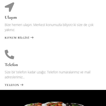
Ulaşım
Bize hemen ulaşın. Merkezi konumuzla biliyorz ki size de çok
yakınız.
KONUM BILGISI
Telefon
Size bir telefon kadar uzağız. Telefon numaralarımız ve mail
adreslerimiz...
TELEFON