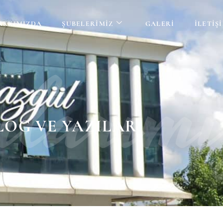
AKKIMIZDA
ŞUBELERIMIZ
GALERI
İLETIŞ
ılarım
LOG VE YAZILAR