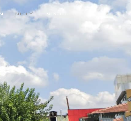
IM
BILGI
MENÜLER
ız