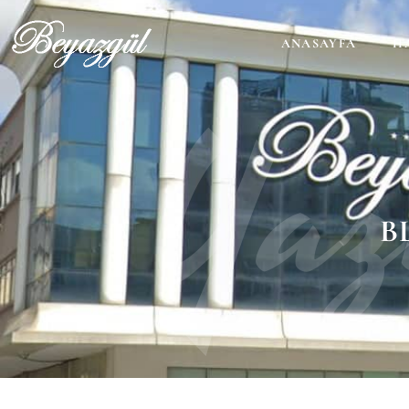
ANASAYFA
H
Yaz
B