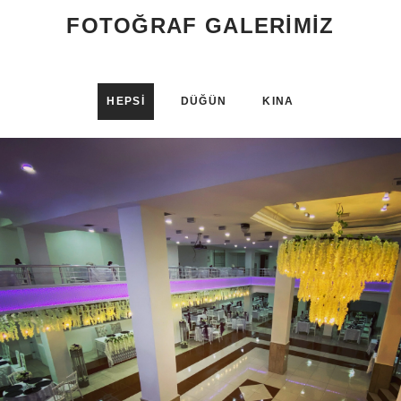
FOTOĞRAF GALERIMIZ
HEPSI
DÜĞÜN
KINA