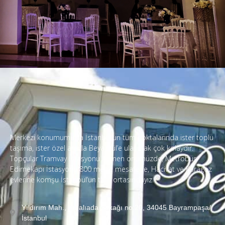
Merkezi konumumuzla İstanbul’un tüm noktalarında ister toplu
taşıma, ister özel araçla Beyazgül’e ulaşmak çok kolaydır.
Topçular Tramvay İstasyonu hemen önümüzde, Metrobüs
Edirnekapı İstasyonu 800 metre mesafede, Hacivat ve Karagöz
evlerine komşu İstanbul’un tam ortasındayız.
Yıldırım Mah., Kınalıada Sokağı no:20, 34045 Bayrampaşa/
İstanbul