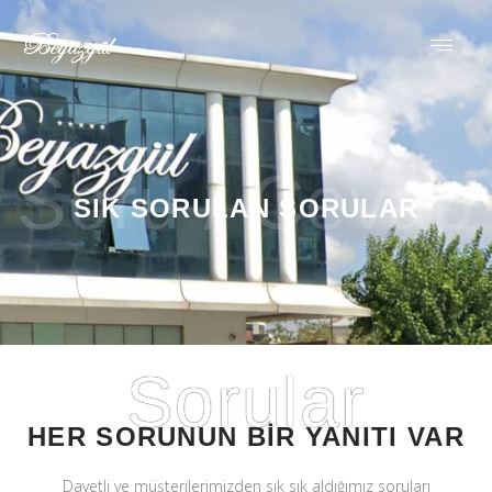
Soru / Cevap
SIK SORULAN SORULAR
Sorular
HER SORUNUN BIR YANITI VAR
Davetli ve müşterilerimizden sık sık aldığımız soruları