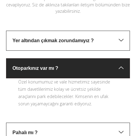
cevaplıyoruz. Siz de aklınıza takılanları iletişim bölümünden bize
yazabilirsiniz.
Yer altından çıkmak zorundamıyız ?
Otoparkınız var mı ?
Özel konumumuz ve vale hizmetimiz sayesinde
tüm davetlilerimiz kolay ve ücretsiz şekilde
araçlarını park edebilecekler. Kimsenin en ufak
sorun yaşamaycağını garanti ediyoruz.
Pahalı mı ?