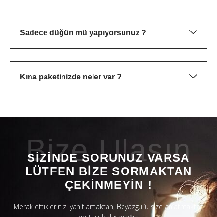
Sadece düğün mü yapıyorsunuz ?
Kına paketinizde neler var ?
Bize Ulasın
SIZINDE SORUNUZ VARSA
LÜTFEN BIZE SORMAKTAN
ÇEKINMEYIN !
Merak ettiklerinizi yanıtlamaktan, Beyazgül’ü size anlatmaktan
mutluluk duyacağız.